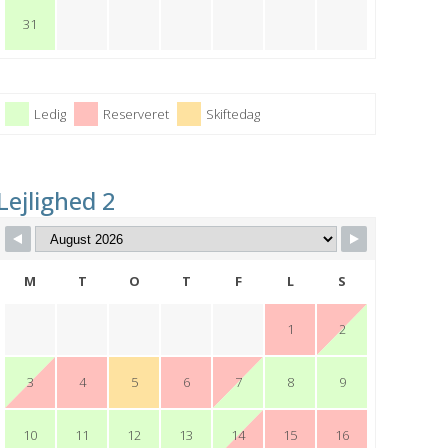
31
Ledig
Reserveret
Skiftedag
Lejlighed 2
M
T
O
T
F
L
S
1
2
3
4
5
6
7
8
9
10
11
12
13
14
15
16