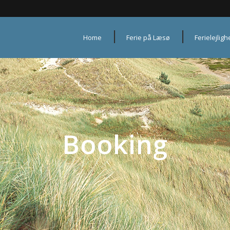
Home
Ferie på Læsø
Ferielejlig
Booking