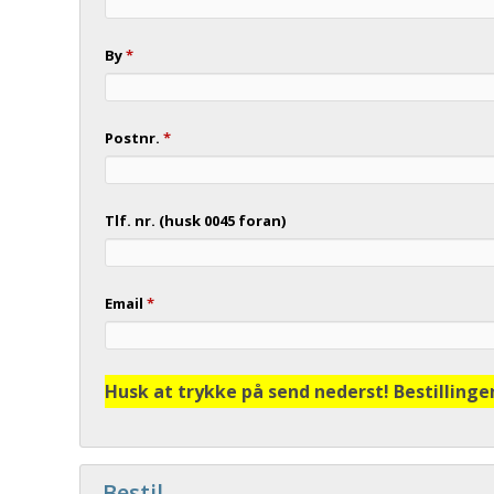
By
*
Postnr.
*
Tlf. nr. (husk 0045 foran)
Email
*
Husk at trykke på send nederst! Bestillinge
Bestil