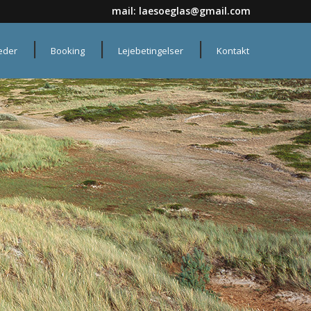
mail:
laesoeglas@gmail.com
heder
Booking
Lejebetingelser
Kontakt