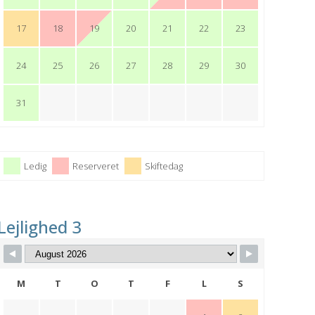
17
18
19
20
21
22
23
24
25
26
27
28
29
30
31
Ledig
Reserveret
Skiftedag
Lejlighed 3
M
T
O
T
F
L
S